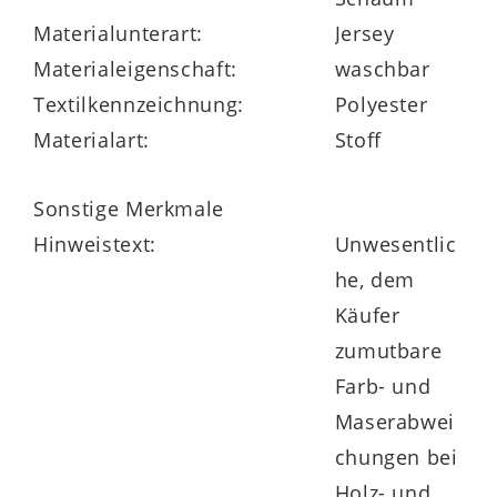
Highlights der Serie
Materialunterart:
Jersey
Materialeigenschaft:
waschbar
serienmäßig in vielen Größen lieferbar
Textilkennzeichnung:
Polyester
Materialart:
Stoff
auch Überlängen und
Sonderanfertigungen möglich
Sonstige Merkmale
Hinweistext:
Unwesentlic
he, dem
Made in Germany
Käufer
zumutbare
Farb- und
Maserabwei
chungen bei
Holz- und