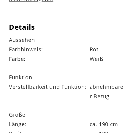
Matratzenbezug
mit 400 g/m² Hygienevlies versteppt
Details
rundum mit Klimaband zur besseren
Aussehen
Belüftung der Matratze
Farbhinweis:
Rot
Farbe:
Weiß
vier Wendeschlaufen
vierseitiger roter Reißverschluss
Funktion
Verstellbarkeit und Funktion:
abnehmbare
abnehmbar und bis 60 Grad waschbar
r Bezug
Größe
Matratzenkern
Länge:
ca. 190 cm