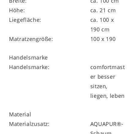
Breite:
ca. 100 cm
12 cm hoher 7-Zonen-
Höhe:
ca. 21 cm
Tonnentaschenfederkern mit 440 Federn
Liegefläche:
ca. 100 x
Wollfilz-Federkernabdeckung
190 cm
Matratzengröße:
100 x 190
beidseitig mit ca. 3 cm hohem
AQUAPUR®-Schaum mit ergonomischer
Handelsmarke
Noppenoberfläche, Raumgewicht 40 kg/m³
Handelsmarke:
comfortmast
er besser
Trikot-Zwischenbezug
sitzen,
Kernhöhe ca. 18 cm
liegen, leben
Material
Materialzusatz:
AQUAPUR®-
Schaum