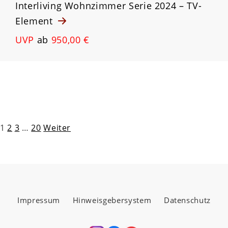
Interliving Wohnzimmer Serie 2024 – TV-
Element
UVP
ab
950,00 €
Seitennummerierung
1
2
3
…
20
Weiter
der
Beiträge
Impressum
Hinweisgebersystem
Datenschutz