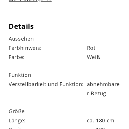
Matratzenbezug
mit 400 g/m² Hygienevlies versteppt
Details
rundum mit Klimaband zur besseren
Aussehen
Belüftung der Matratze
Farbhinweis:
Rot
Farbe:
Weiß
vier Wendeschlaufen
vierseitiger roter Reißverschluss
Funktion
Verstellbarkeit und Funktion:
abnehmbare
abnehmbar und bis 60 Grad waschbar
r Bezug
Größe
Matratzenkern
Länge:
ca. 180 cm