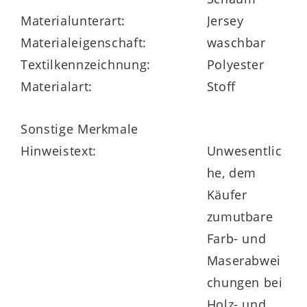
Highlights der Serie
Materialunterart:
Jersey
Materialeigenschaft:
waschbar
serienmäßig in vielen Größen lieferbar
Textilkennzeichnung:
Polyester
Materialart:
Stoff
auch Überlängen und
Sonderanfertigungen möglich
Sonstige Merkmale
Hinweistext:
Unwesentlic
he, dem
Made in Germany
Käufer
zumutbare
Farb- und
Maserabwei
chungen bei
Holz- und