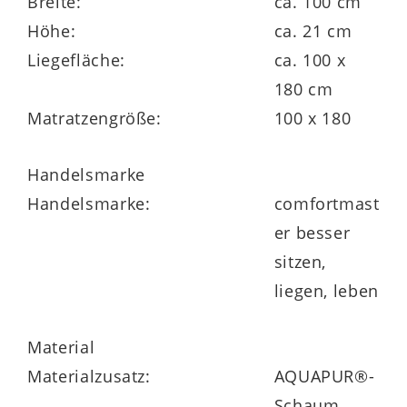
Breite:
ca. 100 cm
12 cm hoher 7-Zonen-
Höhe:
ca. 21 cm
Tonnentaschenfederkern mit 440 Federn
Liegefläche:
ca. 100 x
Wollfilz-Federkernabdeckung
180 cm
Matratzengröße:
100 x 180
beidseitig mit ca. 3 cm hohem
AQUAPUR®-Schaum mit ergonomischer
Handelsmarke
Noppenoberfläche, Raumgewicht 40 kg/m³
Handelsmarke:
comfortmast
er besser
Trikot-Zwischenbezug
sitzen,
Kernhöhe ca. 18 cm
liegen, leben
Material
Materialzusatz:
AQUAPUR®-
Schaum