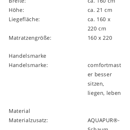
Breite:
ca. 160 cm
12 cm hoher 7-Zonen-
Höhe:
ca. 21 cm
Tonnentaschenfederkern mit 440 Federn
Liegefläche:
ca. 160 x
Wollfilz-Federkernabdeckung
220 cm
Matratzengröße:
160 x 220
beidseitig mit ca. 3 cm hohem
AQUAPUR®-Schaum mit ergonomischer
Handelsmarke
Noppenoberfläche, Raumgewicht 40 kg/m³
Handelsmarke:
comfortmast
er besser
Trikot-Zwischenbezug
sitzen,
Kernhöhe ca. 18 cm
liegen, leben
Material
Materialzusatz:
AQUAPUR®-
Schaum