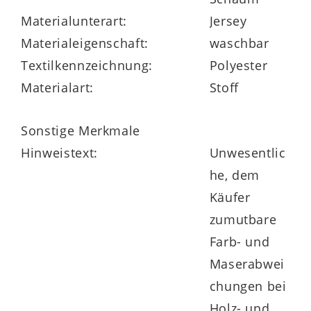
Highlights der Serie
Materialunterart:
Jersey
Materialeigenschaft:
waschbar
serienmäßig in vielen Größen lieferbar
Textilkennzeichnung:
Polyester
Materialart:
Stoff
auch Überlängen und
Sonderanfertigungen möglich
Sonstige Merkmale
Hinweistext:
Unwesentlic
he, dem
Made in Germany
Käufer
zumutbare
Farb- und
Maserabwei
chungen bei
Holz- und