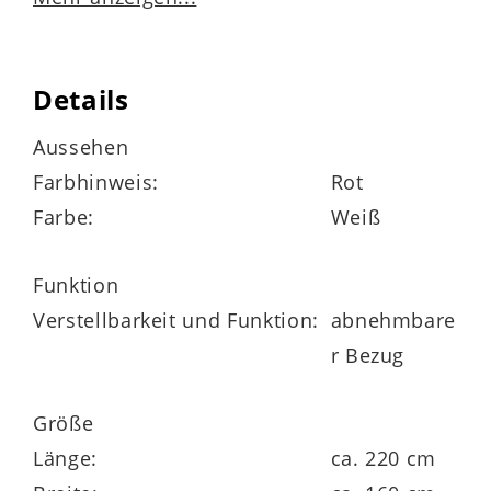
Matratzenbezug
mit 400 g/m² Hygienevlies versteppt
Details
rundum mit Klimaband zur besseren
Aussehen
Belüftung der Matratze
Farbhinweis:
Rot
Farbe:
Weiß
vier Wendeschlaufen
vierseitiger roter Reißverschluss
Funktion
Verstellbarkeit und Funktion:
abnehmbare
abnehmbar und bis 60 Grad waschbar
r Bezug
Größe
Matratzenkern
Länge:
ca. 220 cm