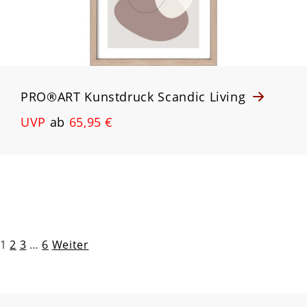
PRO®ART Kunstdruck Scandic Living
UVP
ab
65,95 €
Seitennummerierung
1
2
3
…
6
Weiter
der
Beiträge