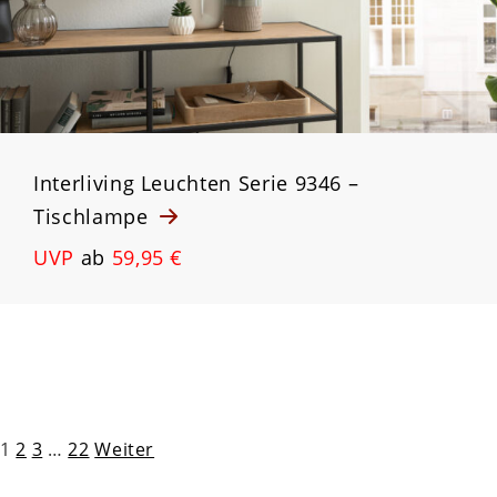
Interliving Leuchten Serie 9346 –
Tischlampe
UVP
ab
59,95 €
Seitennummerierung
1
2
3
…
22
Weiter
der
Beiträge