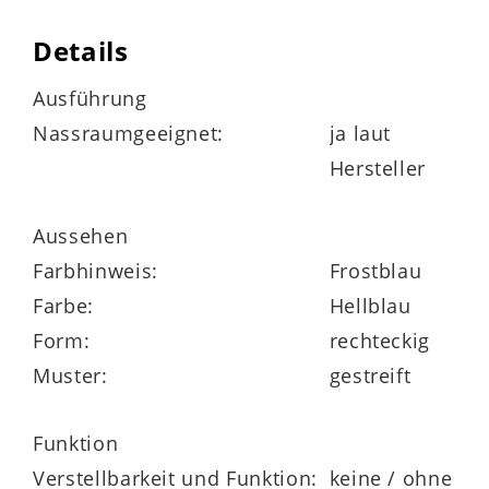
bis 30 Grad waschbar
Details
bei niedriger Temperatur trocknergeeignet
Ausführung
Nassraumgeeignet:
ja laut
Hersteller
Maße
ca. 65 x 3,7 x 55 cm (LxHxB)
Aussehen
Farbhinweis:
Frostblau
Farbe:
Hellblau
Form:
rechteckig
in verschiedenen Farben und Größen
Muster:
gestreift
bestellbar
Funktion
Verstellbarkeit und Funktion:
keine / ohne