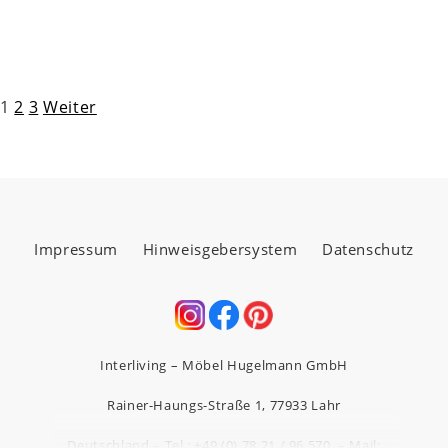
Seitennummerierung
1
2
3
Weiter
der
Beiträge
Impressum
Hinweisgebersystem
Datenschutz
Interliving – Möbel Hugelmann GmbH
Rainer-Haungs-Straße 1, 77933 Lahr
Deutschland
–
Tel.: +49 (0) 78 21 / 96 570
–
Mail: