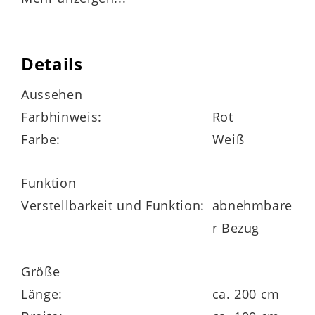
Matratzenbezug
mit 400 g/m² Hygienevlies versteppt
Details
rundum mit Klimaband zur besseren
Aussehen
Belüftung der Matratze
Farbhinweis:
Rot
Farbe:
Weiß
vier Wendeschlaufen
vierseitiger roter Reißverschluss
Funktion
Verstellbarkeit und Funktion:
abnehmbare
abnehmbar und bis 60 Grad waschbar
r Bezug
Größe
Matratzenkern
Länge:
ca. 200 cm