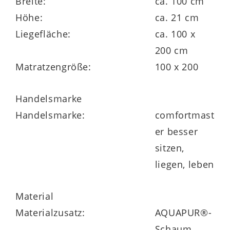
Breite:
ca. 100 cm
12 cm hoher 7-Zonen-
Höhe:
ca. 21 cm
Tonnentaschenfederkern mit 440 Federn
Liegefläche:
ca. 100 x
Wollfilz-Federkernabdeckung
200 cm
Matratzengröße:
100 x 200
beidseitig mit ca. 3 cm hohem
AQUAPUR®-Schaum mit ergonomischer
Handelsmarke
Noppenoberfläche, Raumgewicht 40 kg/m³
Handelsmarke:
comfortmast
er besser
Trikot-Zwischenbezug
sitzen,
Kernhöhe ca. 18 cm
liegen, leben
Material
Materialzusatz:
AQUAPUR®-
Schaum