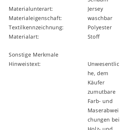
Highlights der Serie
Materialunterart:
Jersey
Materialeigenschaft:
waschbar
serienmäßig in vielen Größen lieferbar
Textilkennzeichnung:
Polyester
Materialart:
Stoff
auch Überlängen und
Sonderanfertigungen möglich
Sonstige Merkmale
Hinweistext:
Unwesentlic
he, dem
Made in Germany
Käufer
zumutbare
Farb- und
Maserabwei
chungen bei
Holz- und