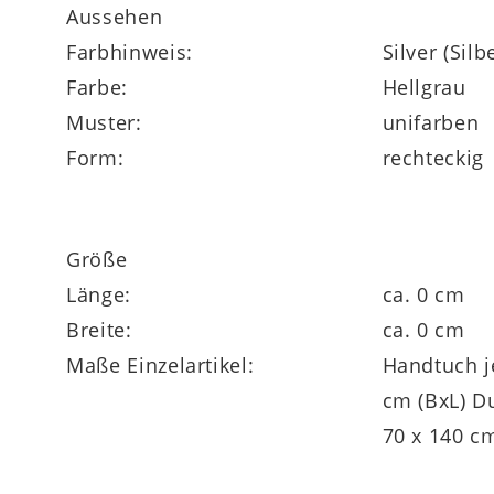
Aussehen
nicht bleichen
Farbhinweis:
Silver (Silb
Farbe:
Hellgrau
Muster:
unifarben
in vielen weiteren Farben bestellbar
Form:
rechteckig
Größe
Länge:
ca. 0 cm
Breite:
ca. 0 cm
Maße Einzelartikel:
Handtuch je
cm (BxL) Duschtuch jeweils ca.
70 x 140 cm