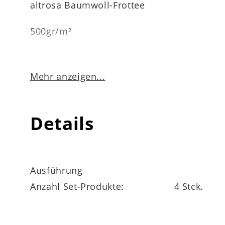
altrosa Baumwoll-Frottee
500gr/m²
Mehr anzeigen...
zwei Handtücher, Maße jeweils ca. 50 x 10
zwei Duschtücher, Maße jeweils ca. 70 x 1
Details
waschbar bis 60 Grad
Ausführung
Anzahl Set-Produkte:
4 Stck.
trocknergeeignet
nicht chemisch reinigen