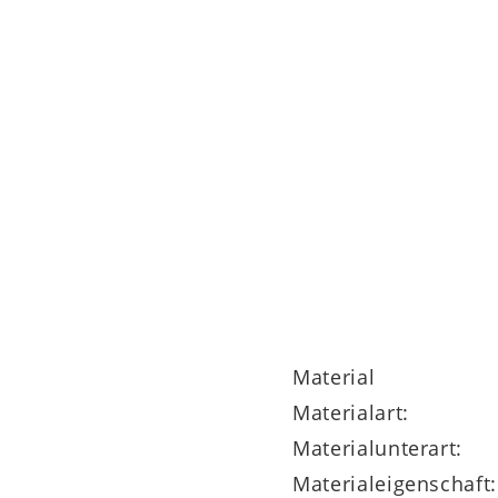
0 cm (BxL)
40 cm (BxL)
Material
Materialart:
Materialunterart:
Materialeigenschaft: