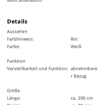
Matratzenbezug
mit 400 g/m² Hygienevlies versteppt
Details
rundum mit Klimaband zur besseren
Aussehen
Belüftung der Matratze
Farbhinweis:
Rot
Farbe:
Weiß
vier Wendeschlaufen
vierseitiger roter Reißverschluss
Funktion
Verstellbarkeit und Funktion:
abnehmbare
abnehmbar und bis 60 Grad waschbar
r Bezug
Größe
Matratzenkern
Länge:
ca. 200 cm