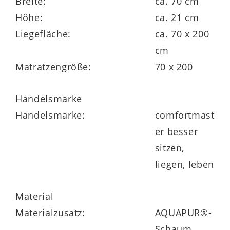
Breite:
ca. 70 cm
12 cm hoher 7-Zonen-
Höhe:
ca. 21 cm
Tonnentaschenfederkern mit 440 Federn
Liegefläche:
ca. 70 x 200
Wollfilz-Federkernabdeckung
cm
Matratzengröße:
70 x 200
beidseitig mit ca. 3 cm hohem
AQUAPUR®-Schaum mit ergonomischer
Handelsmarke
Noppenoberfläche, Raumgewicht 40 kg/m³
Handelsmarke:
comfortmast
er besser
Trikot-Zwischenbezug
sitzen,
Kernhöhe ca. 18 cm
liegen, leben
Material
Materialzusatz:
AQUAPUR®-
Schaum