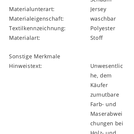
Highlights der Serie
Materialunterart:
Jersey
Materialeigenschaft:
waschbar
serienmäßig in vielen Größen lieferbar
Textilkennzeichnung:
Polyester
Materialart:
Stoff
auch Überlängen und
Sonderanfertigungen möglich
Sonstige Merkmale
Hinweistext:
Unwesentlic
he, dem
Made in Germany
Käufer
zumutbare
Farb- und
Maserabwei
chungen bei
Holz- und