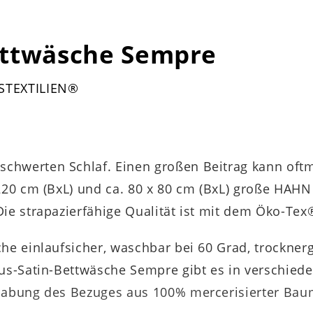
ettwäsche Sempre
USTEXTILIEN®
chwerten Schlaf. Einen großen Beitrag kann oft
 220 cm (BxL) und ca. 80 x 80 cm (BxL) große HAH
ie strapazierfähige Qualität ist mit dem Öko-Tex
che einlaufsicher, waschbar bei 60 Grad, trockne
xus-Satin-Bettwäsche Sempre gibt es in verschied
dhabung des Bezuges aus 100% mercerisierter Bau