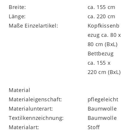
minimalistischer Eleganz bringt die
Breite:
ca. 155 cm
Bettwäsche in Weiß besonderes Flair ins
Länge:
ca. 220 cm
Schlafzimmer.
Maße Einzelartikel:
Kopfkissenb
ezug ca. 80 x
80 cm (BxL)
Bettbezug
ca. 155 x
220 cm (BxL)
Material
Materialeigenschaft:
pflegeleicht
Materialunterart:
Baumwolle
Textilkennzeichnung:
Baumwolle
Materialart:
Stoff