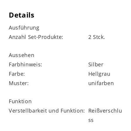
waschbar bis 60 Grad
Details
trocknergeeignet
Ausführung
Anzahl Set-Produkte:
2 Stck.
bügelarm
Öko-Tex® Standard 100
Aussehen
Farbhinweis:
Silber
Farbe:
Hellgrau
Maße
Muster:
unifarben
Bettbezug ca. 155 x 220 cm (BxL)
Funktion
Verstellbarkeit und Funktion:
Reißverschlu
Kopfkissenbezug ca. 80 x 80 cm (BxL)
ss