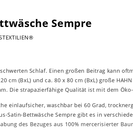
ettwäsche Sempre
USTEXTILIEN®
chwerten Schlaf. Einen großen Beitrag kann oft
 220 cm (BxL) und ca. 80 x 80 cm (BxL) große HAH
am. Die strapazierfähige Qualität ist mit dem Öko
che einlaufsicher, waschbar bei 60 Grad, trockne
xus-Satin-Bettwäsche Sempre gibt es in verschied
dhabung des Bezuges aus 100% mercerisierter Bau