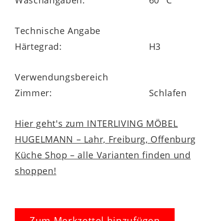
Liegefläche besteht der Bezug aus 75 %
Polyester, 24 % Tencel und 1 % Elasthan.
Technische Angabe
Auf Border und Unterseite ist er zu 100 %
Härtegrad:
H3
aus Polyester gefertigt – inklusive
Klimafaser-Versteppung von 100 g/qm.
Verwendungsbereich
Alternativ steht Ihnen die erstklassige
Zimmer:
Schlafen
Schaumkernmatratze aus der Interliving
Matratzen Serie 1925 auch noch in einem
Hier geht's zum INTERLIVING MÖBEL
anderen Härtegrad zur Wahl. Sie ist
HUGELMANN – Lahr, Freiburg, Offenburg
außerdem in vielen Größen erhältlich. Alle
Küche Shop – alle Varianten finden und
Matratzen des Programms haben 5 Jahre
shoppen!
Herstellergarantie.
Zum Merkzettel hinzufügen