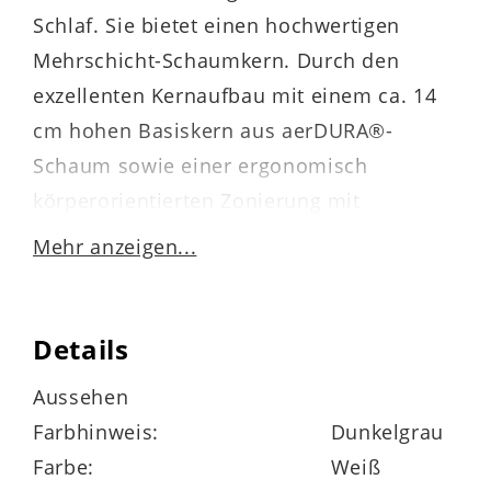
Schlaf. Sie bietet einen hochwertigen
Mehrschicht-Schaumkern. Durch den
exzellenten Kernaufbau mit einem ca. 14
cm hohen Basiskern aus aerDURA®-
Schaum sowie einer ergonomisch
körperorientierten Zonierung mit
entlastender Schulter- und
Mehr anzeigen...
Beckenkomfortzone gewährleistet die
Matratze eine progressive
Körperunterstützung und hohe
Details
Dauerbelastbarkeit.
Aussehen
Farbhinweis:
Dunkelgrau
Farbe:
Weiß
Ein Highlight der Schaumkernmatratze