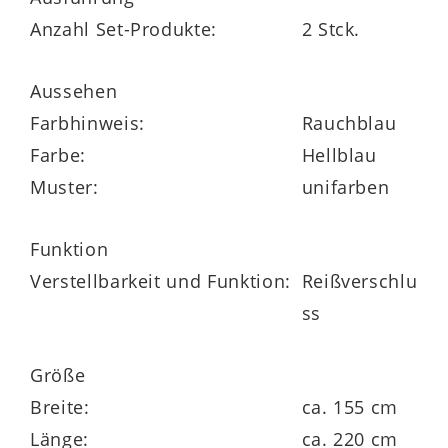
Anzahl Set-Produkte:
2 Stck.
beliebt. Die Luxus-Satin-Bettwäsche
Sempre gibt es in verschiedenen Farben
Aussehen
und Größen. Ein praktischer
Farbhinweis:
Rauchblau
Reißverschluss erleichtert Ihnen die
Farbe:
Hellblau
Handhabung des Bezuges aus 100%
Muster:
unifarben
mercerisierter Baumwolle.
Funktion
Verstellbarkeit und Funktion:
Reißverschlu
ss
Größe
Breite:
ca. 155 cm
Länge:
ca. 220 cm