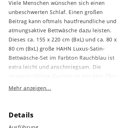
Viele Menschen wünschen sich einen
unbeschwerten Schlaf. Einen großen
Beitrag kann oftmals hautfreundliche und
atmungsaktive Bettwäsche dazu leisten.
Dieses ca. 155 x 220 cm (BxL) und ca. 80 x
80 cm (BxL) große HAHN Luxus-Satin-
Bettwäsche-Set im Farbton Rauchblau ist
extra leicht und anschmiegsam. Die
strapazierfähige Qualität ist mit dem Öko-
Tex®-Siegel versehen.
Mehr anzeigen...
Durch die Materialauswahl ist die
Bettwäsche einlaufsicher, waschbar bei 60
Details
Grad, trocknergeeignet und bügelarm. Im
Ausführung
Sommer ist der kühlender Stoff besonders