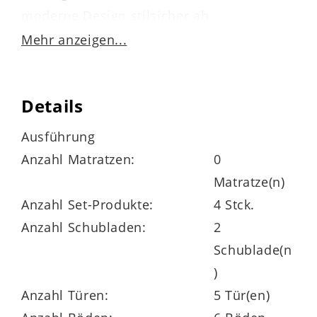
moderne Design stilsicher ab.
Mehr anzeigen...
Die
vierteilige Kombination
setzt sich
Details
aus folgenden Schlafzimmermöbeln
zusammen:
Ausführung
Das Komfort-
Liegenbettgestell
528341
Anzahl Matratzen:
0
bietet eine Liegefläche von ca. 180 x 200
Matratze(n)
cm (BxL) und eine vierfach
Anzahl Set-Produkte:
4 Stck.
höhenverstellbare Einlegetiefe.
Anzahl Schubladen:
2
Lattenrahmen und Matratzen sind nicht im
Schublade(n
Preis enthalten.
)
Anzahl Türen:
5 Tür(en)