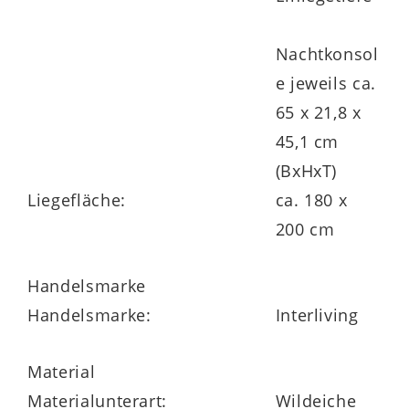
Selbsteinzug der Schubladen. Das
Programm wird
klimaschonend in
Nachtkonsol
Deutschland produziert
und gewährt 5
e jeweils ca.
Jahre Herstellergarantie.
65 x 21,8 x
45,1 cm
(BxHxT)
Liegefläche:
ca. 180 x
200 cm
Handelsmarke
Handelsmarke:
Interliving
Material
Materialunterart:
Wildeiche