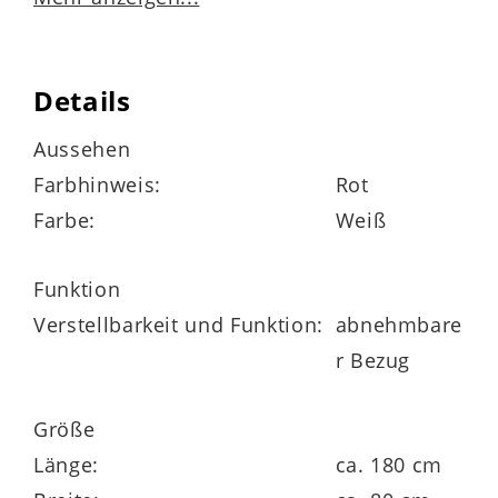
Details
Lyocell-Jerseybezug
Aussehen
Mischgewebe aus 53 % Polyester, 47 %
Farbhinweis:
Rot
Lyocell
Farbe:
Weiß
versteppt mit 400 g / m² Hygienevlies (100
% Polyester)
Funktion
rundum mit Klimaband und
Verstellbarkeit und Funktion:
abnehmbare
Wendeschlaufen
r Bezug
abnehmbarer und bis 60 Grad waschbarer
Größe
Bezug
Länge:
ca. 180 cm