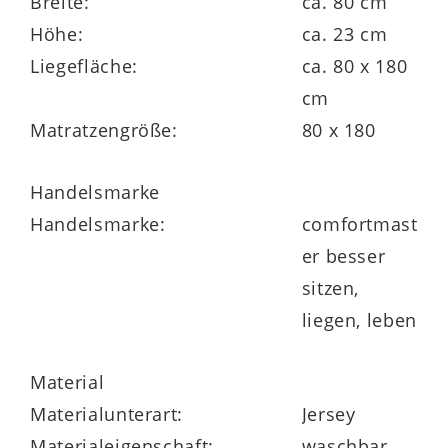
Breite:
ca. 80 cm
Höhe:
ca. 23 cm
Matratzenkern
Liegefläche:
ca. 80 x 180
cm
20 cm AQUAPUR®-Schaumkern mit 50 kg /
Matratzengröße:
80 x 180
m³ Raumgewicht
Sandwichaufbau:
Handelsmarke
oben 3 cm AQUAPUR®-Noppenschaum
Handelsmarke:
comfortmast
14 cm AQUAPUR®-Schaummit
er besser
Querkavernen
sitzen,
unten 3 cm AQUAPUR®-Noppenschaum
liegen, leben
ergonomische Waffelprofilierung auf der
Oberfläche
Material
Materialunterart:
Jersey
Materialeigenschaft:
waschbar