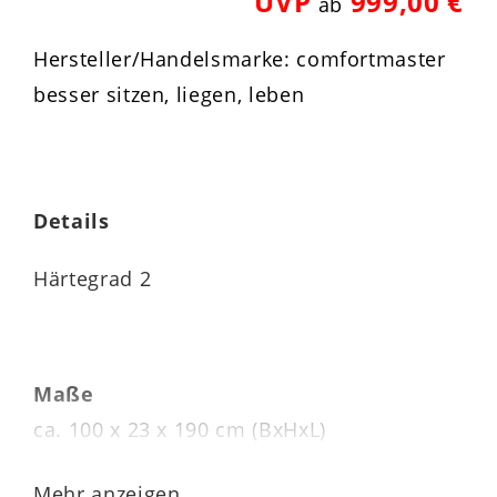
UVP
999,00 €
ab
Hersteller/Handelsmarke: comfortmaster
besser sitzen, liegen, leben
Details
Härtegrad 2
Maße
ca. 100 x 23 x 190 cm (BxHxL)
Kernhöhe 20 cm
Mehr anzeigen...