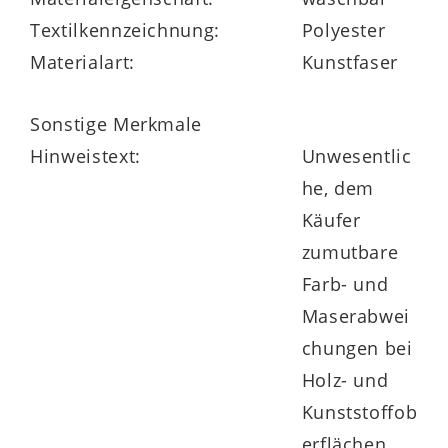
Textilkennzeichnung:
Polyester
Materialart:
Kunstfaser
in vielen Größe und zwei Härtegraden
erhältlich
Sonstige Merkmale
Hinweistext:
Unwesentlic
auch Sondergrößen lieferbar
he, dem
Käufer
zumutbare
Farb- und
Maserabwei
chungen bei
Holz- und
Kunststoffob
erflächen