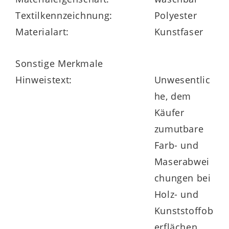
Textilkennzeichnung:
Polyester
Materialart:
Kunstfaser
in vielen Größe und zwei Härtegraden
erhältlich
Sonstige Merkmale
Hinweistext:
Unwesentlic
auch Sondergrößen lieferbar
he, dem
Käufer
zumutbare
Farb- und
Maserabwei
chungen bei
Holz- und
Kunststoffob
erflächen