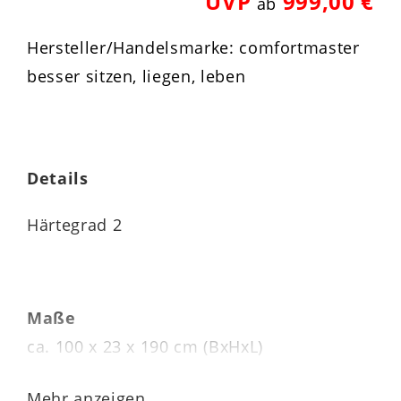
UVP
999,00 €
ab
Hersteller/Handelsmarke: comfortmaster
besser sitzen, liegen, leben
Details
Härtegrad 2
Maße
ca. 100 x 23 x 190 cm (BxHxL)
Kernhöhe 20 cm
Mehr anzeigen...