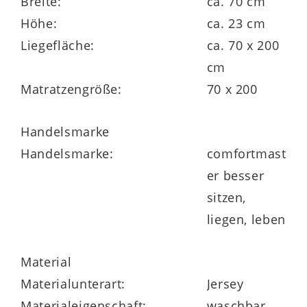
Breite:
ca. 70 cm
Höhe:
ca. 23 cm
Matratzenkern
Liegefläche:
ca. 70 x 200
cm
20 cm AQUAPUR®-Schaumkern mit 50 kg /
Matratzengröße:
70 x 200
m³ Raumgewicht
Sandwichaufbau:
Handelsmarke
oben 3 cm AQUAPUR®-Noppenschaum
Handelsmarke:
comfortmast
14 cm AQUAPUR®-Schaummit
er besser
Querkavernen
sitzen,
unten 3 cm AQUAPUR®-Noppenschaum
liegen, leben
ergonomische Waffelprofilierung auf der
Oberfläche
Material
Materialunterart:
Jersey
Materialeigenschaft:
waschbar