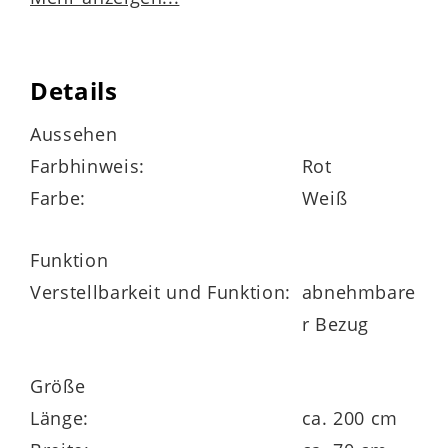
Details
Lyocell-Jerseybezug
Aussehen
Mischgewebe aus 53 % Polyester, 47 %
Farbhinweis:
Rot
Lyocell
Farbe:
Weiß
versteppt mit 400 g / m² Hygienevlies (100
% Polyester)
Funktion
rundum mit Klimaband und
Verstellbarkeit und Funktion:
abnehmbare
Wendeschlaufen
r Bezug
abnehmbarer und bis 60 Grad waschbarer
Größe
Bezug
Länge:
ca. 200 cm