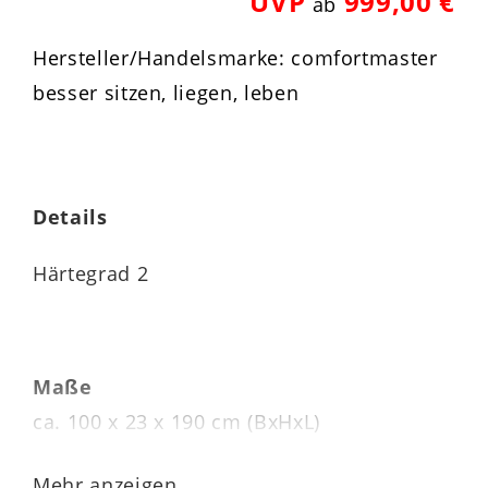
UVP
999,00 €
ab
Hersteller/Handelsmarke: comfortmaster
besser sitzen, liegen, leben
Details
Härtegrad 2
Maße
ca. 100 x 23 x 190 cm (BxHxL)
Kernhöhe 20 cm
Mehr anzeigen...