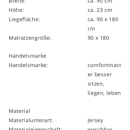
Breite:
ca. 90 cm
Höhe:
ca. 23 cm
Matratzenkern
Liegefläche:
ca. 90 x 180
cm
20 cm AQUAPUR®-Schaumkern mit 50 kg /
Matratzengröße:
90 x 180
m³ Raumgewicht
Sandwichaufbau:
Handelsmarke
oben 3 cm AQUAPUR®-Noppenschaum
Handelsmarke:
comfortmast
14 cm AQUAPUR®-Schaummit
er besser
Querkavernen
sitzen,
unten 3 cm AQUAPUR®-Noppenschaum
liegen, leben
ergonomische Waffelprofilierung auf der
Oberfläche
Material
Materialunterart:
Jersey
Materialeigenschaft:
waschbar