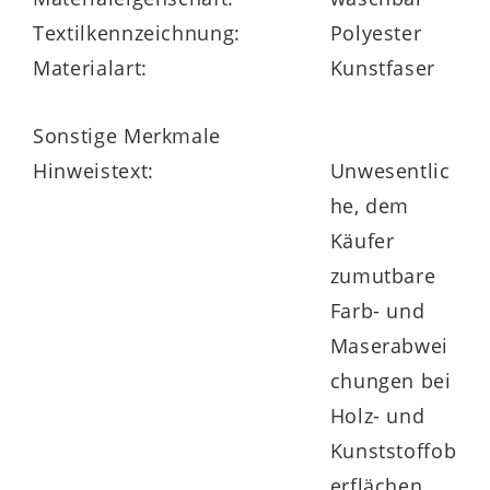
Textilkennzeichnung:
Polyester
Materialart:
Kunstfaser
in vielen Größe und zwei Härtegraden
erhältlich
Sonstige Merkmale
Hinweistext:
Unwesentlic
auch Sondergrößen lieferbar
he, dem
Käufer
zumutbare
Farb- und
Maserabwei
chungen bei
Holz- und
Kunststoffob
erflächen