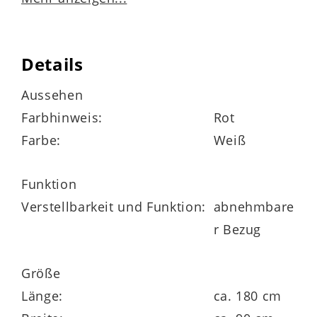
Details
Lyocell-Jerseybezug
Aussehen
Mischgewebe aus 53 % Polyester, 47 %
Farbhinweis:
Rot
Lyocell
Farbe:
Weiß
versteppt mit 400 g / m² Hygienevlies (100
% Polyester)
Funktion
rundum mit Klimaband und
Verstellbarkeit und Funktion:
abnehmbare
Wendeschlaufen
r Bezug
abnehmbarer und bis 60 Grad waschbarer
Größe
Bezug
Länge:
ca. 180 cm