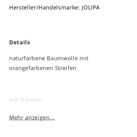
Hersteller/Handelsmarke: JOLIPA
Details
naturfarbene Baumwolle mit
orangefarbenen Streifen
mit Fransen
verdeckter Reißverschluss auf der
Mehr anzeigen...
Rückseite