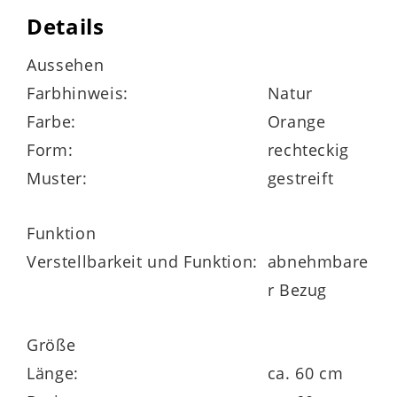
inklusive Füllung, 100 % Polyester
Details
nur Handwäsche
Aussehen
Farbhinweis:
Natur
Farbe:
Orange
Form:
rechteckig
Maße
ca. 60 x 40 x 10 cm (BxHxT)
Muster:
gestreift
Funktion
Verstellbarkeit und Funktion:
abnehmbare
r Bezug
Größe
Länge:
ca. 60 cm