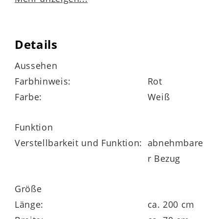
Details
Lyocell-Jerseybezug
Aussehen
Mischgewebe aus 53 % Polyester, 47 %
Farbhinweis:
Rot
Lyocell
Farbe:
Weiß
versteppt mit 400 g / m² Hygienevlies (100
% Polyester)
Funktion
rundum mit Klimaband und
Verstellbarkeit und Funktion:
abnehmbare
Wendeschlaufen
r Bezug
abnehmbarer und bis 60 Grad waschbarer
Größe
Bezug
Länge:
ca. 200 cm