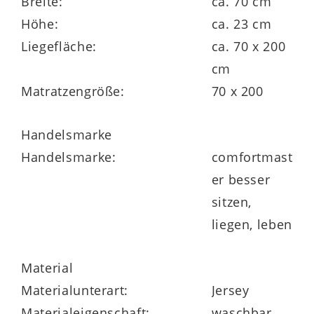
Breite:
ca. 70 cm
Höhe:
ca. 23 cm
Matratzenkern
Liegefläche:
ca. 70 x 200
cm
20 cm AQUAPUR®-Schaumkern mit 50 kg /
Matratzengröße:
70 x 200
m³ Raumgewicht
Sandwichaufbau:
Handelsmarke
oben 3 cm AQUAPUR®-Noppenschaum
Handelsmarke:
comfortmast
14 cm AQUAPUR®-Schaummit
er besser
Querkavernen
sitzen,
unten 3 cm AQUAPUR®-Noppenschaum
liegen, leben
ergonomische Waffelprofilierung auf der
Oberfläche
Material
Materialunterart:
Jersey
Materialeigenschaft:
waschbar