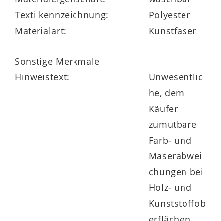
Textilkennzeichnung:
Polyester
Materialart:
Kunstfaser
in vielen Größe und zwei Härtegraden
erhältlich
Sonstige Merkmale
Hinweistext:
Unwesentlic
auch Sondergrößen lieferbar
he, dem
Käufer
zumutbare
Farb- und
Maserabwei
chungen bei
Holz- und
Kunststoffob
erflächen