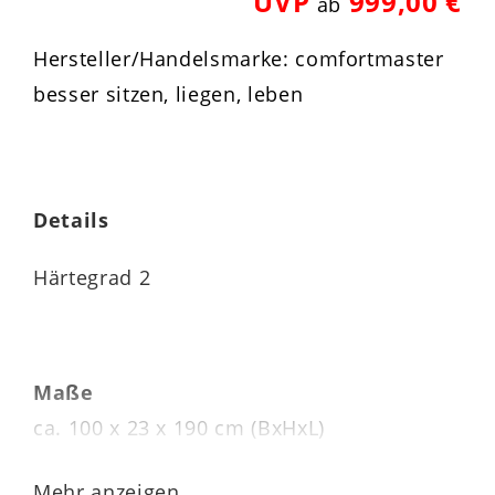
UVP
999,00 €
ab
Hersteller/Handelsmarke: comfortmaster
besser sitzen, liegen, leben
Details
Härtegrad 2
Maße
ca. 100 x 23 x 190 cm (BxHxL)
Kernhöhe 20 cm
Mehr anzeigen...