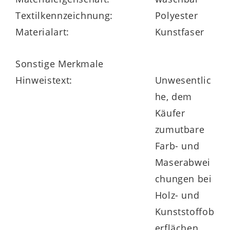
Textilkennzeichnung:
Polyester
Materialart:
Kunstfaser
in vielen Größe und zwei Härtegraden
erhältlich
Sonstige Merkmale
Hinweistext:
Unwesentlic
auch Sondergrößen lieferbar
he, dem
Käufer
zumutbare
Farb- und
Maserabwei
chungen bei
Holz- und
Kunststoffob
erflächen