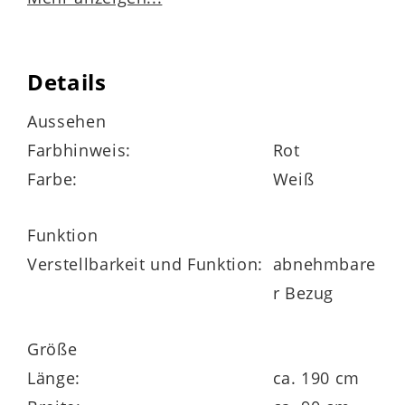
Details
Lyocell-Jerseybezug
Aussehen
Mischgewebe aus 53 % Polyester, 47 %
Farbhinweis:
Rot
Lyocell
Farbe:
Weiß
versteppt mit 400 g / m² Hygienevlies (100
% Polyester)
Funktion
rundum mit Klimaband und
Verstellbarkeit und Funktion:
abnehmbare
Wendeschlaufen
r Bezug
abnehmbarer und bis 60 Grad waschbarer
Größe
Bezug
Länge:
ca. 190 cm