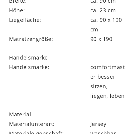
Breite:
ca. 90 cm
Höhe:
ca. 23 cm
Matratzenkern
Liegefläche:
ca. 90 x 190
cm
20 cm AQUAPUR®-Schaumkern mit 50 kg /
Matratzengröße:
90 x 190
m³ Raumgewicht
Sandwichaufbau:
Handelsmarke
oben 3 cm AQUAPUR®-Noppenschaum
Handelsmarke:
comfortmast
14 cm AQUAPUR®-Schaummit
er besser
Querkavernen
sitzen,
unten 3 cm AQUAPUR®-Noppenschaum
liegen, leben
ergonomische Waffelprofilierung auf der
Oberfläche
Material
Materialunterart:
Jersey
Materialeigenschaft:
waschbar