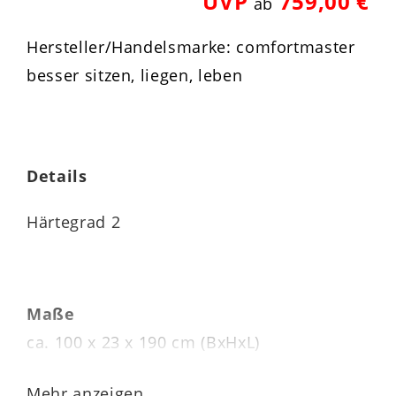
UVP
759,00 €
ab
Hersteller/Handelsmarke: comfortmaster
besser sitzen, liegen, leben
Details
Härtegrad 2
Maße
ca. 100 x 23 x 190 cm (BxHxL)
Kernhöhe 20 cm
Mehr anzeigen...