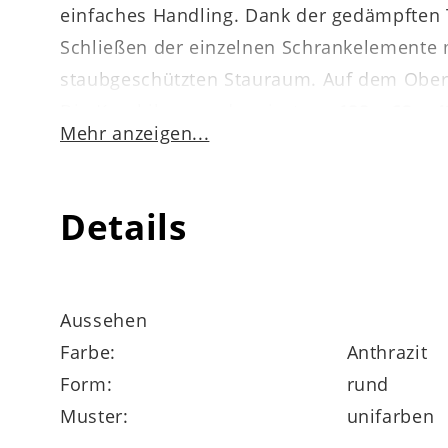
einfaches Handling. Dank der gedämpften
Schließen der einzelnen Schrankelemente mö
staubgeschützten Stauraum. Auf dem Ober
Die Kombikommode misst
ca. 188 x 69 x 
Mehr anzeigen...
Die Interliving Esszimmer Serie 5603 fun
neben dem Lowboard zahlreiche weitere h
Details
die Möglichkeit, Ihr Esszimmer durch und d
Herstellergarantie.
Aussehen
Farbe:
Anthrazit
Form:
rund
Muster:
unifarben