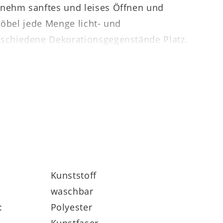
nehm sanftes und leises Öffnen und
Möbel jede Menge licht- und
schiedene Dekorationsgegenstände Platz.
Möbelprogramm
Made in Germany
, zu dem
chen Design gehören. Somit genießen Sie
Serie erhalten Sie volle 5 Jahre
Kunststoff
waschbar
:
Polyester