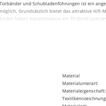
 Türbänder und Schubladenführungen ist ein ange
glich. Grundsätzlich bietet das attraktive Hifi-
boden haben beispielsweise ein TV-Gerät und ver
42 cm (BxHxT).
giert als umfassendes und individuell planbares 
ochwertige Esszimmermöbel im selben oder ähnli
urch harmonisch einzurichten. Auf alle Typen der 
Material
Materialunterart:
Materialeigenschaft:
Textilkennzeichnung