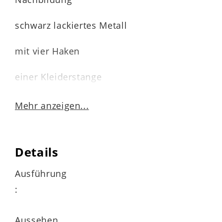
schwarz lackiertes Metall
mit vier Haken
einer Kleiderstange
Maße
Mehr anzeigen...
ca. 45 x 90 x 4 cm (BxHxT)
Details
Ausführung
:
Aussehen