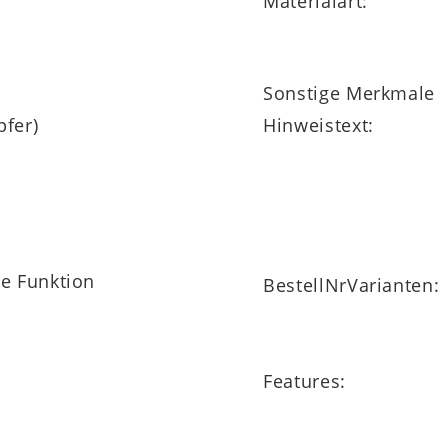
Materialart:
Sonstige Merkmale
pfer)
Hinweistext:
ne Funktion
BestellNrVarianten:
Features: