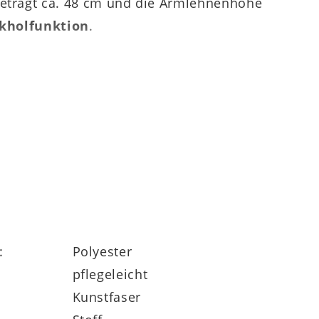
beträgt ca. 48 cm und die Armlehnenhöhe
kholfunktion
.
alenstühlen
und perfekt darauf
sfarben
und mit
drei Gestellen
zur Wahl.
merstühle mit Filzgleitern für das
:
Polyester
pflegeleicht
Kunstfaser