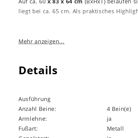
Auf ca. 60
x 83 x 64 cm
(BxHxT) belaufen s
liegt bei ca. 65 cm. Als praktisches Highlig
Mehr anzeigen...
Dacapo ist ein
individuell planbares Mö
abgestimmten Esstischen zusammensetzt. 
Alternativ gibt es sie auch ohne Dreh- und
Details
Metallstativ erhältlich.
Ausführung
Anzahl Beine:
4 Bein(e)
Armlehne:
ja
Fußart:
Metall