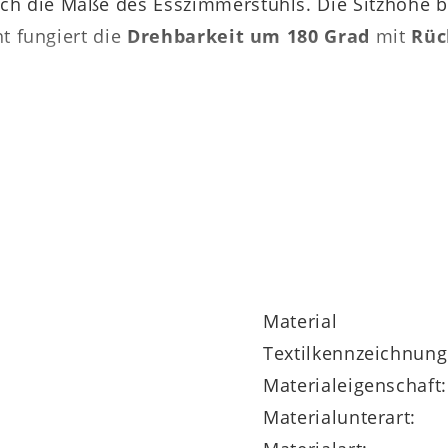
ich die Maße des Esszimmerstuhls. Die Sitzhöhe 
ht fungiert die
Drehbarkeit um 180 Grad
mit
Rüc
belprogramm
, das sich aus top verarbeiteten
Sch
Die Stühle stehen in
sechs
verschiedenen
Bezug
 Rückholfunktion. Gegen Mehrpreis sind die Esszim
Material
Textilkennzeichnung
Materialeigenschaft:
Materialunterart: