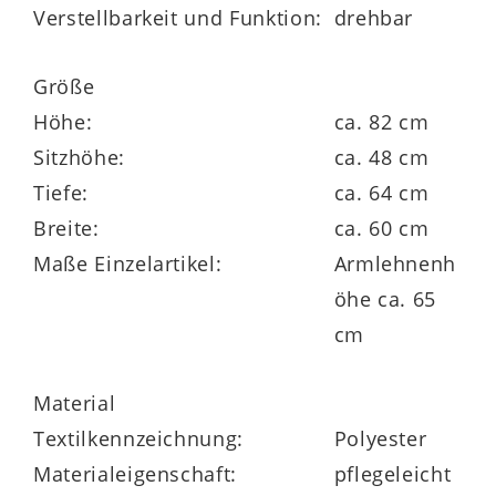
Verstellbarkeit und Funktion:
drehbar
darauf abgestimmten Esstischen
zusammensetzt. Die Stühle stehen in
Größe
sechs
verschiedenen
Bezugsfarben
und
Höhe:
ca. 82 cm
mit
drei Gestellen
zur Wahl. Alternativ
Sitzhöhe:
ca. 48 cm
gibt es sie auch ohne Dreh- und
Tiefe:
ca. 64 cm
Rückholfunktion. Gegen Mehrpreis sind
Breite:
ca. 60 cm
die Esszimmerstühle mit Filzgleitern für
Maße Einzelartikel:
Armlehnenh
das Metallstativ erhältlich.
öhe ca. 65
cm
Material
Textilkennzeichnung:
Polyester
Materialeigenschaft:
pflegeleicht