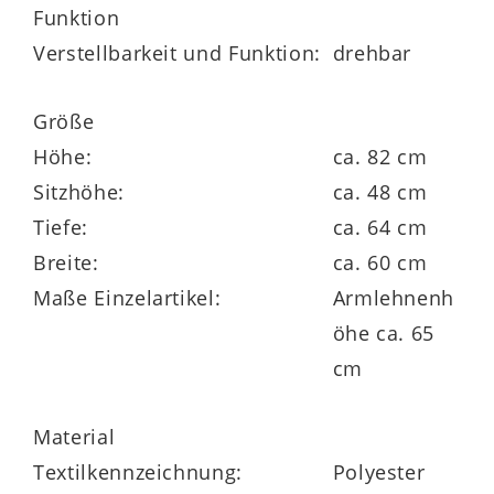
Funktion
darauf abgestimmten Esstischen
Verstellbarkeit und Funktion:
drehbar
zusammensetzt. Die Stühle stehen in
sechs
verschiedenen
Bezugsfarben
und
Größe
mit
drei Gestellen
zur Wahl. Alternativ
Höhe:
ca. 82 cm
gibt es sie auch ohne Dreh- und
Sitzhöhe:
ca. 48 cm
Rückholfunktion. Gegen Mehrpreis sind
Tiefe:
ca. 64 cm
die Esszimmerstühle mit Filzgleitern für
Breite:
ca. 60 cm
das Metallstativ erhältlich.
Maße Einzelartikel:
Armlehnenh
öhe ca. 65
cm
Material
Textilkennzeichnung:
Polyester