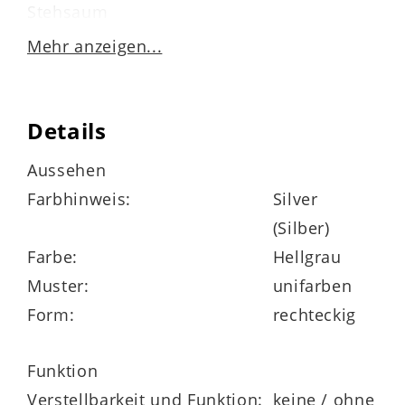
Stehsaum
Mehr anzeigen...
verdeckter Reißverschluss
Details
pflegeleichte Kunstfaser
Aussehen
Farbhinweis:
Silver
waschbar bis 30 Grad
(Silber)
nicht trocknergeeignet
Farbe:
Hellgrau
Muster:
unifarben
nicht chemisch reinigen
Form:
rechteckig
nicht bleichen
Funktion
Verstellbarkeit und Funktion:
keine / ohne