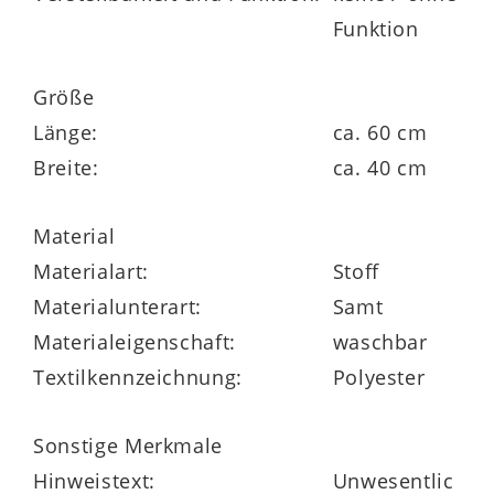
Funktion
Maße ca. 40 x 60 cm (BxL)
Größe
Länge:
ca. 60 cm
Breite:
ca. 40 cm
in vielen weiteren Farben und Größen
Material
bestellbar
Materialart:
Stoff
Materialunterart:
Samt
Materialeigenschaft:
waschbar
Textilkennzeichnung:
Polyester
Sonstige Merkmale
Hinweistext:
Unwesentlic