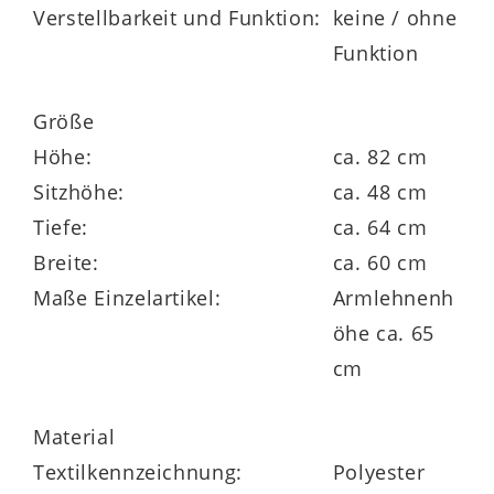
mit
drei Gestellen
zur Wahl. Alternativ
Verstellbarkeit und Funktion:
keine / ohne
gibt es sie auch ohne Dreh- und
Funktion
Rückholfunktion. Gegen Mehrpreis sind
die Esszimmerstühle mit Filzgleitern für
Größe
das Metallstativ erhältlich.
Höhe:
ca. 82 cm
Sitzhöhe:
ca. 48 cm
Tiefe:
ca. 64 cm
Breite:
ca. 60 cm
Maße Einzelartikel:
Armlehnenh
öhe ca. 65
cm
Material
Textilkennzeichnung:
Polyester