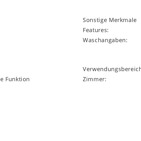
Sonstige Merkmale
llbar
Features:
Waschangaben:
Verwendungsbereic
ne Funktion
Zimmer: