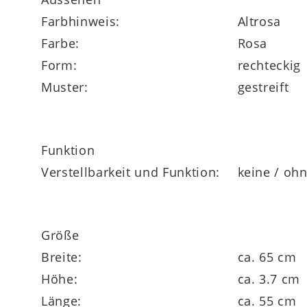
Farbhinweis:
Altrosa
Farbe:
Rosa
in verschiedenen Farben und Größen beste
Form:
rechteckig
Muster:
gestreift
Funktion
Verstellbarkeit und Funktion:
keine / oh
Größe
Breite:
ca. 65 cm
Höhe:
ca. 3.7 cm
Länge:
ca. 55 cm