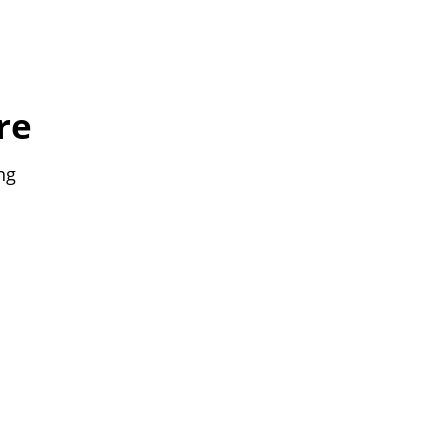
re
ng