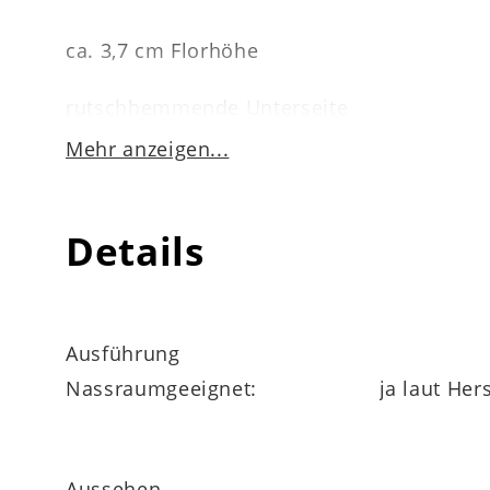
ca. 3,7 cm Florhöhe
rutschhemmende Unterseite
Mehr anzeigen...
fußbodenheizunggeeignet
bis 30 Grad waschbar
Details
bei niedriger Temperatur trocknergeeignet
Ausführung
Nassraumgeeignet:
ja laut Hers
Maße
ca. 65 x 3,7 x 55 cm (LxHxB)
Aussehen