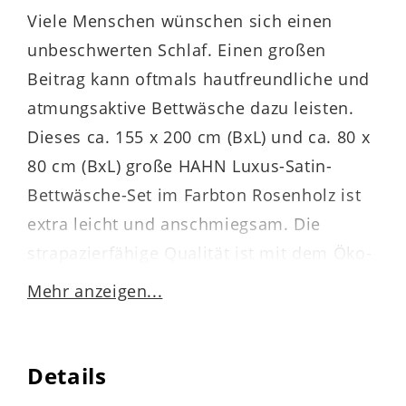
Viele Menschen wünschen sich einen
unbeschwerten Schlaf. Einen großen
Beitrag kann oftmals hautfreundliche und
atmungsaktive Bettwäsche dazu leisten.
Dieses ca. 155 x 200 cm (BxL) und ca. 80 x
80 cm (BxL) große HAHN Luxus-Satin-
Bettwäsche-Set im Farbton Rosenholz ist
extra leicht und anschmiegsam. Die
strapazierfähige Qualität ist mit dem Öko-
Tex® Standard 100-Siegel versehen.
Mehr anzeigen...
Details
Durch die Materialauswahl ist die
Bettwäsche einlaufsicher, waschbar bei 60