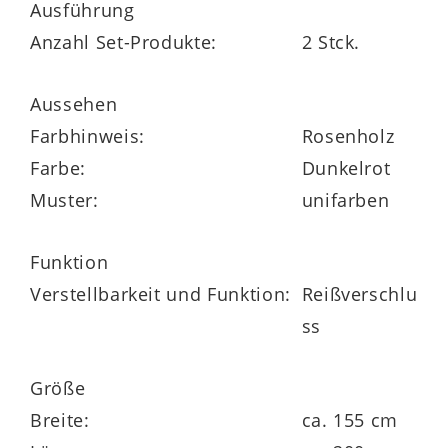
Ausführung
Grad, trocknergeeignet und bügelarm. Im
Anzahl Set-Produkte:
2 Stck.
Sommer ist der kühlende Stoff besonders
beliebt. Die Luxus-Satin-Bettwäsche
Aussehen
Sempre gibt es in verschiedenen Farben
Farbhinweis:
Rosenholz
und Größen. Ein praktischer
Farbe:
Dunkelrot
Reißverschluss erleichtert Ihnen die
Muster:
unifarben
Handhabung des Bezuges aus 100%
mercerisierter Baumwolle.
Funktion
Verstellbarkeit und Funktion:
Reißverschlu
ss
Größe
Breite:
ca. 155 cm