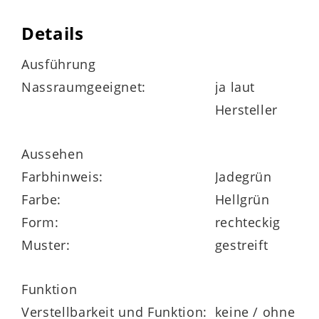
bis 30 Grad waschbar
Details
bei niedriger Temperatur trocknergeeignet
Ausführung
Nassraumgeeignet:
ja laut
Hersteller
Maße
ca. 65 x 3,7 x 55 cm (LxHxB)
Aussehen
Farbhinweis:
Jadegrün
Farbe:
Hellgrün
Form:
rechteckig
in verschiedenen Farben und Größen
Muster:
gestreift
bestellbar
Funktion
Verstellbarkeit und Funktion:
keine / ohne