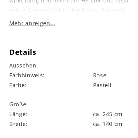
wirkt luftig und leicht am Fenster und lässt
genug Sonnenlicht in den Raum. Passend
hierzu lässt sich das Kissen Linn von
Mehr anzeigen...
HOMING ideal kombinieren. Maße ca. 140
x 245 cm (BxL).
Details
Aussehen
Farbhinweis:
Rose
Farbe:
Pastell
Größe
Länge:
ca. 245 cm
Breite:
ca. 140 cm