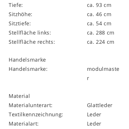
Ihnen durch die für Modulmaster
Tiefe:
ca. 93 cm
charakteristische
Planungsvielfalt
Sitzhöhe:
ca. 46 cm
zahlreiche Möglichkeiten zur
Sitztiefe:
ca. 54 cm
Individualisierung – optisch und auch
Stellfläche links:
ca. 288 cm
funktional.
Stellfläche rechts:
ca. 224 cm
Handelsmarke
Handelsmarke:
modulmaste
Sie profitieren von einer
großen Auswahl
r
an attraktiven
Bezügen
. Zudem wählen Sie
zwischen
16 Fußausführungen
und
drei
Material
Armlehnvarianten
. Zu den funktionalen
Materialunterart:
Glattleder
Highlights der individuell planbaren Serie
Textilkennzeichnung:
Leder
gehören die
drei Sitzqualitäten
:
Materialart:
Leder
Erhältlich sind Kaltschaum, Federkern