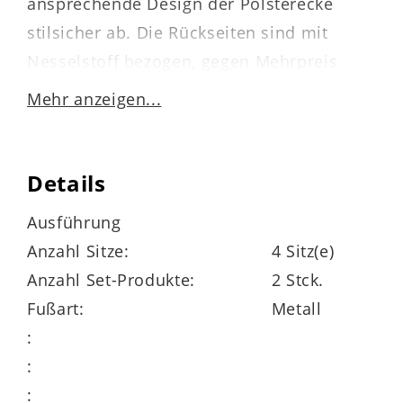
ansprechende Design der Polsterecke
stilsicher ab. Die Rückseiten sind mit
Nesselstoff bezogen, gegen Mehrpreis
allerdings auch im Originalbezug lieferbar.
Mehr anzeigen...
Details
Für hohen Sitzkomfort sorgen neben dem
feinen Griff des Leders zum einen die
Ausführung
Federkernpolsterung
auf einer
Anzahl Sitze:
4 Sitz(e)
stützenden Wellenunterfederung im Sitz
Anzahl Set-Produkte:
2 Stck.
und zum anderen die mit
Kaltschaum
Fußart:
Metall
gepolsterten Rückenlehnen.
:
:
: