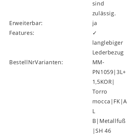
sind
zulässig.
Erweiterbar:
ja
Features:
✓
langlebiger
Lederbezug
BestellNrVarianten:
MM-
PN1059|3L+
1,5KOR|
Torro
mocca|FK|A
L
B|Metallfuß
|SH 46