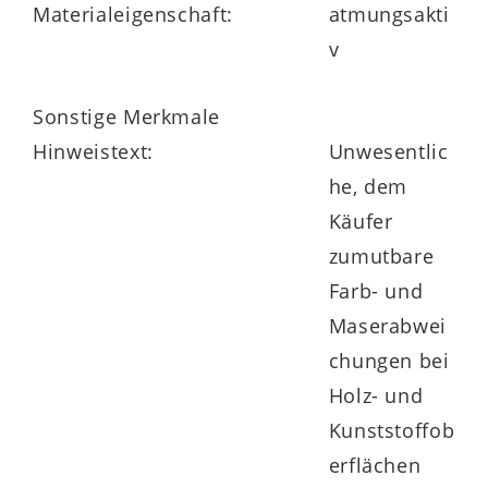
Materialeigenschaft:
atmungsakti
sowie gegen Mehrpreis auch Boxspring.
v
Darüber hinaus können Sie die
Polstermöbel optional mit manuellen oder
Sonstige Merkmale
motorischen Funktionen erweitern.
Hinweistext:
Unwesentlic
he, dem
Käufer
zumutbare
Farb- und
Maserabwei
chungen bei
Holz- und
Kunststoffob
erflächen