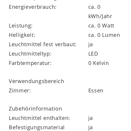
Energieverbrauch:
ca. 0
kWh/Jahr
Leistung:
ca. 0 Watt
Ideal für Vitrinen, Highboards und
Helligkeit:
ca. 0 Lumen
Wohnwände
Leuchtmittel fest verbaut:
ja
Leuchtmitteltyp:
LED
Die LED-Profile sind speziell auf Möbel mit
Farbtemperatur:
0 Kelvin
Glaseinsätzen der Interliving Wohnzimmer
Serie 2025 abgestimmt. Sie lassen sich
Verwendungsbereich
unkompliziert nachrüsten und
Zimmer:
Essen
harmonieren ideal mit der hochwertigen
Optik der Serie – für ein rundum
Zubehörinformation
stimmiges Einrichtungskonzept.
Leuchtmittel enthalten:
ja
Befestigungsmaterial
ja