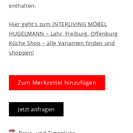
enthalten:
Hier geht's zum INTERLIVING MÖBEL
Passend zum durchdachten
HUGELMANN – Lahr, Freiburg, Offenburg
Wohnkonzept der Serie 2025
Küche Shop – alle Varianten finden und
shoppen!
Die Interliving Wohnzimmer Serie 2025
bietet Ihnen zahlreiche
individuell
kombinierbare Möbelstücke
– von
Zum Merkzettel hinzufügen
Wohnwänden über Lowboards bis hin zu
Vitrinen und passenden Tischen. Das LED-
Profilbeleuchtungs-Set ergänzt dieses
Jetzt anfragen
Konzept perfekt und unterstreicht die
eleganten Details der Serie.