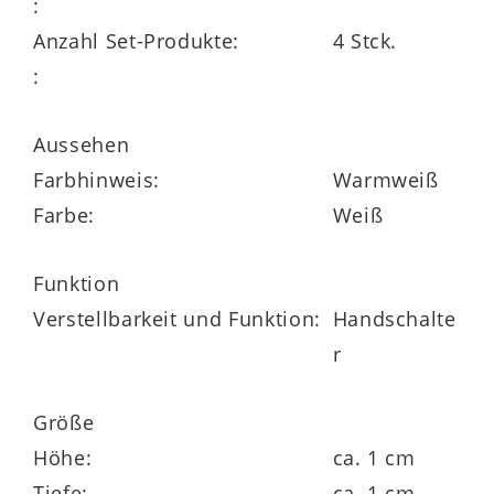
:
Anzahl Set-Produkte:
4 Stck.
:
Die schlanken Lichtprofile mit kompakten
Maßen von jeweils ca. 48 x 1 x 1 mm
Aussehen
(B/LxHxT)
lassen sich unauffällig
Farbhinweis:
Warmweiß
integrieren und bieten zugleich
Farbe:
Weiß
wirkungsvolle Beleuchtung für stilvolle
Highlights.
Funktion
Verstellbarkeit und Funktion:
Handschalte
r
Größe
Die Vorteile des LED-
Höhe:
ca. 1 cm
Beleuchtungssets auf einen Blick
Tiefe:
ca. 1 cm