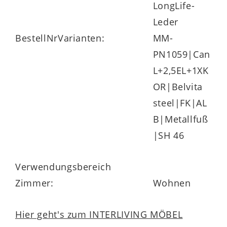
LongLife-
Leder
BestellNrVarianten:
MM-
PN1059|Can
L+2,5EL+1XK
OR|Belvita
steel|FK|AL
B|Metallfuß
|SH 46
Verwendungsbereich
Zimmer:
Wohnen
Hier geht's zum INTERLIVING MÖBEL