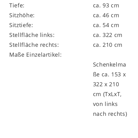
links nach rechts). Die
Sitzhöhe
liegt bei
Tiefe:
ca. 93 cm
Sitzhöhe:
ca. 46 cm
ca.
46 cm
und die
Sitztiefe
bei ca.
54 cm
.
Sitztiefe:
ca. 54 cm
Stellfläche links:
ca. 322 cm
Stellfläche rechts:
ca. 210 cm
Das Programm MM-PN1059 ist mit dem
Maße Einzelartikel:
Goldenen M
ausgezeichnet und bietet
Schenkelma
Ihnen durch die für Modulmaster
ße ca. 153 x
charakteristische Planungsvielfalt
322 x 210
zahlreiche Möglichkeiten
zur
cm (TxLxT,
Individualisierung – optisch und auch
von links
funktional.
nach rechts)