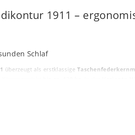
Medikontur 1911 – ergonomi
sunden Schlaf
11
überzeugt als erstklassige
Taschenfederkernm
em Körpergewicht
bis ca. 120 kg
. In der
Variante H
m
. Die ergonomische
7-Zonen-AQUAPUR®-Federk
 ermöglicht eine präzise Körperanpassung für ein
ren Schaumpolsterung im Beckenbereich stützt die