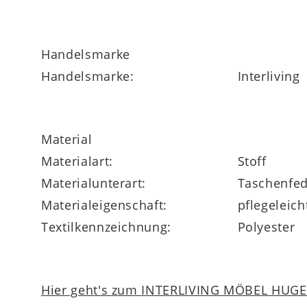
Damit eignet sich das Modell hervorragen
Handelsmarke
verfügen über die gleiche Steppung und H
Handelsmarke:
Interliving
Material
Der atmungsaktive
Lyocell-Jersey-Bezug
i
Materialart:
Stoff
ausgestattet und verfügt über praktische
Materialunterart:
Taschenfed
bis zu
60 °C
in der Maschine waschen.
Materialeigenschaft:
pflegeleich
Textilkennzeichnung:
Polyester
Hier geht's zum INTERLIVING MÖBEL HUGEL
Planungstipps für Ihren Matratzenkauf