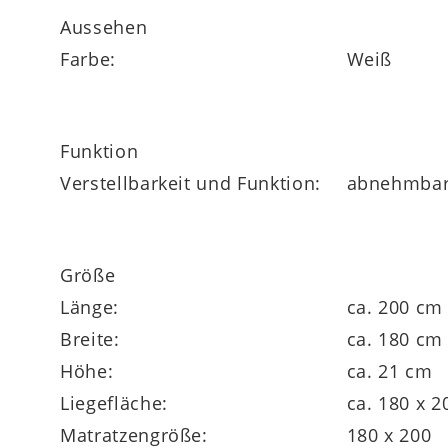
Schulter über Taille bis Hüfte. Die integrie
Aussehen
Matratze ideal für den Einsatz auf
motoris
Farbe:
Weiß
Funktion
Verstellbarkeit und Funktion:
abnehmbar
Flexibilität in Größe und Festigkei
Die Interliving Matratze Medikontur 1911 
Größe
passend zu jedem Schlafbedürfnis:
Länge:
ca. 200 cm
Breite:
ca. 180 cm
H2 (soft) – empfohlen bis ca. 80 kg
Höhe:
ca. 21 cm
H3 (mittelfest) – empfohlen bis ca. 120 kg
Liegefläche:
ca. 180 x 
H4 (fest) – empfohlen bis ca. 150 kg
Matratzengröße:
180 x 200