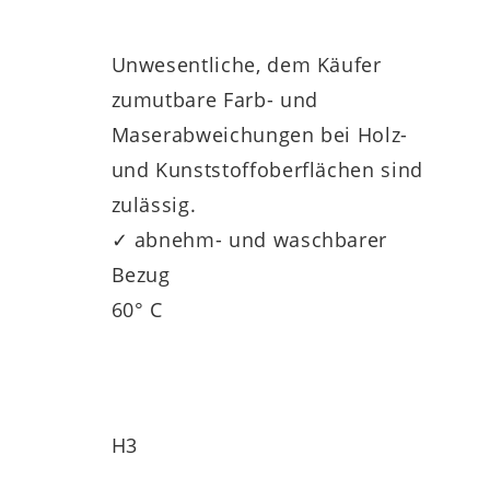
nd Aussteigen. Zusätzlich eignet sich die
etten
.
Unwesentliche, dem Käufer
zumutbare Farb- und
Maserabweichungen bei Holz-
und Kunststoffoberflächen sind
zulässig.
✓ abnehm- und waschbarer
Bezug
ie in drei Härtegraden erhältlich –
60° C
H3