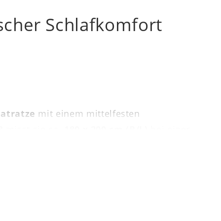
scher Schlafkomfort
atratze
mit einem mittelfesten
3
misst sie ca.
180 x 200 cm (B/L)
bei einer
erntechnologie
mit ca. 440
e optimale Regeneration über Nacht.
 Matratze gezielt alle Körperzonen – von