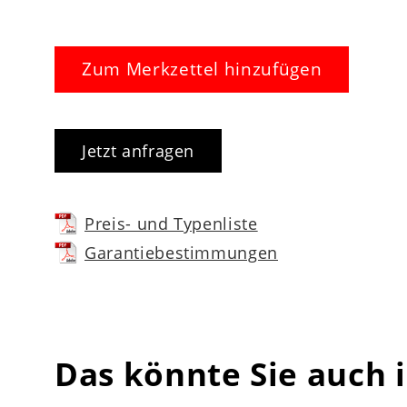
Achten Sie auf die optimale Härtegradein
Kombinieren Sie die Matratze mit einem h
Zum Merkzettel hinzufügen
Nutzen Sie die Kombinationsmöglichkeit a
Jetzt anfragen
Die
Interliving Matratze Medikontur 19
Ergonomie. Zusätzlich profitieren Sie von
Preis- und Typenliste
Garantiebestimmungen
Das könnte Sie auch 