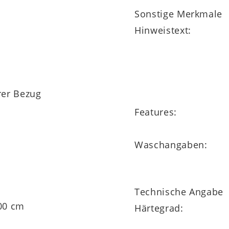
rte
Sitzkantenverstärkung
erleichtert das Ein- u
Sonstige Merkmale
ch verstellbaren Lattenrosten und Boxspringb
Hinweistext:
er Bezug
t
Features:
ist in insgesamt zehn Größen und Sondermaßen sow
Waschangaben:
Technische Angabe
200 cm
Härtegrad: