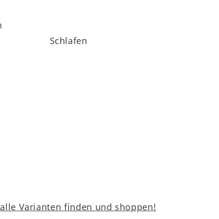
h
ratze Medikontur 1910
– beide Varianten
Schlafen
nden Klimaband für optimierte Belüftung
h der Bezug problemlos abnehmen und bei
lle Varianten finden und shoppen!