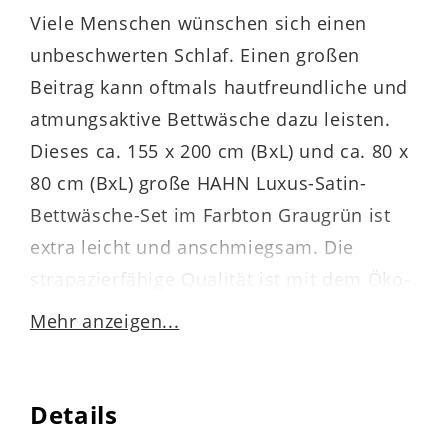
Viele Menschen wünschen sich einen
unbeschwerten Schlaf. Einen großen
Beitrag kann oftmals hautfreundliche und
atmungsaktive Bettwäsche dazu leisten.
Dieses ca. 155 x 200 cm (BxL) und ca. 80 x
80 cm (BxL) große HAHN Luxus-Satin-
Bettwäsche-Set im Farbton Graugrün ist
extra leicht und anschmiegsam. Die
strapazierfähige Qualität ist mit dem Öko-
Tex® Standard 100-Siegel versehen.
Mehr anzeigen...
Details
Durch die Materialauswahl ist die
Bettwäsche einlaufsicher, waschbar bei 60