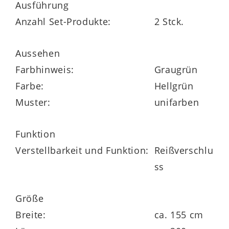
Ausführung
Grad, trocknergeeignet und bügelarm. Im
Anzahl Set-Produkte:
2 Stck.
Sommer ist der kühlende Stoff besonders
beliebt. Die Luxus-Satin-Bettwäsche
Aussehen
Sempre gibt es in verschiedenen Farben
Farbhinweis:
Graugrün
und Größen. Ein praktischer
Farbe:
Hellgrün
Reißverschluss erleichtert Ihnen die
Muster:
unifarben
Handhabung des Bezuges aus 100%
mercerisierter Baumwolle.
Funktion
Verstellbarkeit und Funktion:
Reißverschlu
ss
Größe
Breite:
ca. 155 cm