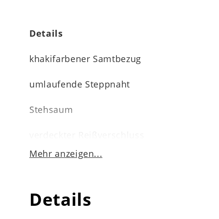
Details
khakifarbener Samtbezug
umlaufende Steppnaht
Stehsaum
verdeckter Reißverschluss
Mehr anzeigen...
pflegeleichte Kunstfaser
Details
waschbar bis 30 Grad