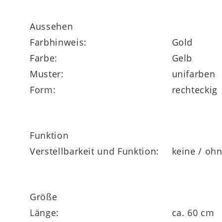
nicht trocknergeeignet
Aussehen
Farbhinweis:
Gold
nicht chemisch reinigen
Farbe:
Gelb
nicht bleichen
Muster:
unifarben
Form:
rechteckig
Maße ca. 40 x 60 cm (BxL)
Funktion
Verstellbarkeit und Funktion:
keine / oh
in vielen weiteren Farben und zwei Größen
Größe
Länge:
ca. 60 cm