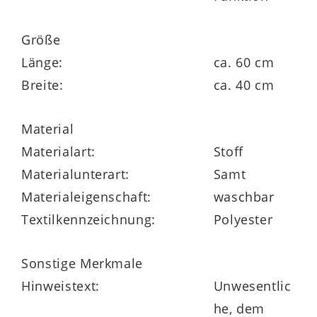
Größe
in vielen weiteren Farben und zwei Größen
Länge:
ca. 60 cm
bestellbar
Breite:
ca. 40 cm
Material
Materialart:
Stoff
Materialunterart:
Samt
Materialeigenschaft:
waschbar
Textilkennzeichnung:
Polyester
Sonstige Merkmale
Hinweistext:
Unwesentlic
he, dem