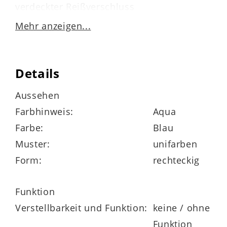
verdeckter Reißverschluss
Mehr anzeigen...
pflegeleichte Kunstfaser
Details
waschbar bis 30 Grad
Aussehen
Farbhinweis:
Aqua
nicht trocknergeeignet
Farbe:
Blau
nicht chemisch reinigen
Muster:
unifarben
Form:
rechteckig
nicht bleichen
Funktion
Verstellbarkeit und Funktion:
keine / ohne
Maße ca. 40 x 60 cm (BxL)
Funktion