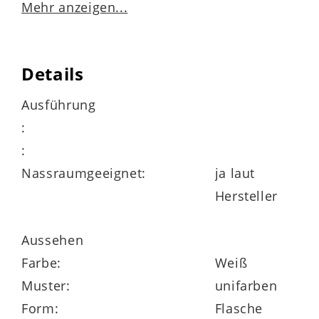
Mehr anzeigen...
schwere Qualität
Details
schonende Reinigung von Hand
Ausführung
:
:
Höhe ca. 64 cm
Nassraumgeeignet:
ja laut
Hersteller
Durchmesser ca. 23 cm
Aussehen
Farbe:
Weiß
in verschiedenen Größen und Farben
Muster:
unifarben
erhältlich
Form:
Flasche