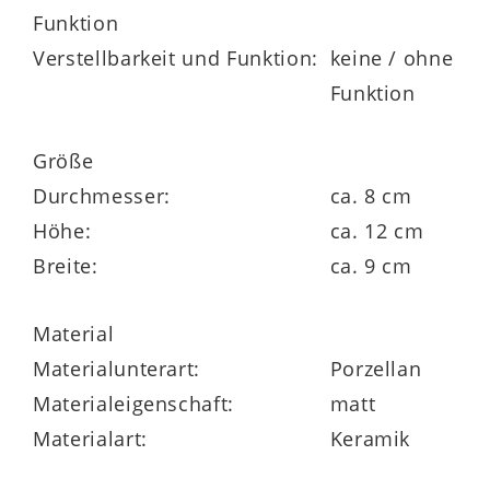
Funktion
verschiedenen Ausführungen erhältlich
Verstellbarkeit und Funktion:
keine / ohne
Funktion
Größe
Durchmesser:
ca. 8 cm
Höhe:
ca. 12 cm
Breite:
ca. 9 cm
Material
Materialunterart:
Porzellan
Materialeigenschaft:
matt
Materialart:
Keramik