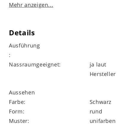
Mehr anzeigen...
nicht spülmaschinengeeigent
Details
zur Nutzung in Innenräumen empfohlen
Ausführung
:
Nassraumgeeignet:
ja laut
Maße
Hersteller
Durchmesser ca. 9 cm
Aussehen
Höhe ca. 12 cm
Farbe:
Schwarz
Form:
rund
Muster:
unifarben