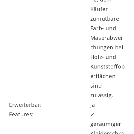
Käufer
zumutbare
Auf Anfrage lassen sich sogar
Farb- und
Sonderanfertigungen realisieren. Die
Maserabwei
optionale LED-Beleuchtung verleiht dem
chungen bei
Schlafzimmer das erhellende Etwas.
Holz- und
Kunststoffob
erflächen
Auf alle Möbel der Serie erhalten Sie 5
sind
Jahre Herstellergarantie.
zulässig.
Erweiterbar:
ja
Features:
✓
geräumiger
Kleiderschra