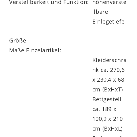
Verstellbarkeit und Funktion:
höhenverste
gehören die Bürstendichtung der Türen
llbare
und die höhenverstellbaren Einlegeböden,
Einlegetiefe
die 23 mm stark und mit bis zu 25 kg
Größe
belastbar sind.
Maße Einzelartikel:
Kleiderschra
nk ca. 270,6
Das
Bettgestell 86238
bietet eine
x 230,4 x 68
Liegefläche von ca. 180 x 200 cm (BxL)
cm (BxHxT)
und demzufolge zwei Personen bequem
Bettgestell
Platz.
ca. 189 x
100,9 x 210
Dank der vierfach höhenverstellbaren
cm (BxHxL)
Lattenrahmen-Auflage können Sie sich so