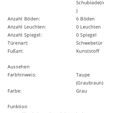
Schublade(n
Elemente – sprich des
)
Schwebetürenschranks, des Bettgestells
Anzahl Böden:
6 Böden
und der beiden Nachtkommoden – im
Anzahl Leuchten:
0 Leuchten
Überblick:
Anzahl Spiegel:
0 Spiegel
Türenart:
Schwebetür
Fußart:
Kunststoff
Der zweitürige
Schwebetürenschrank
982744
beherbergt drei Kleiderstangen
Aussehen
und sechs Kleiderböden.
Farbhinweis:
Taupe
(Graubraun)
Seine Maße belaufen sich auf
ca. 271 x
Farbe:
Grau
230 x 68 cm (BxHxT)
.
Zu den funktionalen Highlights des
Funktion
geräumigen Schlafzimmerschranks