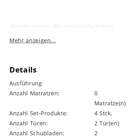
Akzente setzen die anthrazitfarbenen
Bügelgriffe sowie Zier- und Griffleisten.
Mehr anzeigen...
Die
Innenkorpusse
sind stets puristisch
weiß
lackiert.
Details
Durch die perfekt aufeinander
abgestimmten Farben präsentieren sich
Ausführung
die hochwertigen Schlafzimmermöbel
Anzahl Matratzen:
0
modern und elegant designt.
Matratze(n)
Anzahl Set-Produkte:
4 Stck.
Anzahl Türen:
2 Tür(en)
Anzahl Schubladen:
2
Hier die wichtigsten Eigenschaften der