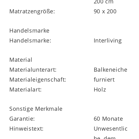
200 cm
x 46 cm (BxHxT)
.
Matratzengröße:
90 x 200
Handelsmarke
Handelsmarke:
Interliving
Durch die vielen
Individualisierungsmöglichkeiten
Material
können Sie das edle Komplettzimmer aus
Materialunterart:
Balkeneiche
der Interliving Schlafzimmer Serie 1024
Materialeigenschaft:
furniert
Made in Germany
Materialart:
Holz
an Ihren Geschmack und Bedarf anpassen.
Beispielsweise sind drei attraktive
Sonstige Merkmale
Mattlackfarben und diverse Größen
Garantie:
60 Monate
wählbar.
Hinweistext:
Unwesentlic
he, dem