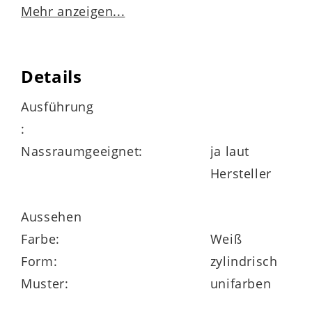
Mehr anzeigen...
nicht spülmaschinengeeigent
Details
zur Nutzung in Innenräumen empfohlen
Ausführung
:
Nassraumgeeignet:
ja laut
Maße
Hersteller
Durchmesser ca. 8 cm
Aussehen
Höhe ca. 17 cm
Farbe:
Weiß
Form:
zylindrisch
Muster:
unifarben