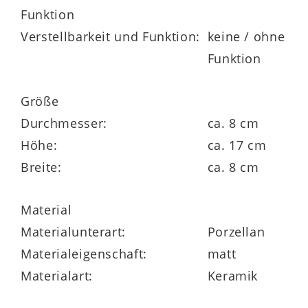
Funktion
verschiedenen Ausführungen erhältlich
Verstellbarkeit und Funktion:
keine / ohne
Funktion
Größe
Durchmesser:
ca. 8 cm
Höhe:
ca. 17 cm
Breite:
ca. 8 cm
Material
Materialunterart:
Porzellan
Materialeigenschaft:
matt
Materialart:
Keramik