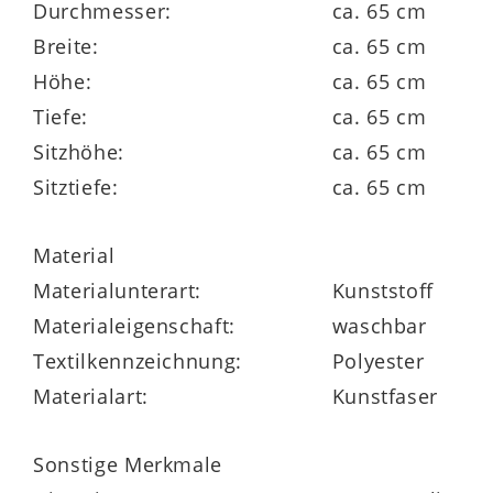
Durchmesser:
ca. 65 cm
Stauraum. Auf dem Oberboden haben
Breite:
ca. 65 cm
beispielsweise ein TV-Gerät und
Höhe:
ca. 65 cm
verschiedene Dekorationsgegenstände
Tiefe:
ca. 65 cm
Platz. Die Kombikommode misst
ca. 188 x
Sitzhöhe:
ca. 65 cm
69 x 42 cm (BxHxT).
Sitztiefe:
ca. 65 cm
Die Interliving Esszimmer Serie 5603
fungiert als umfassendes und individuell
Material
planbares Möbelprogramm
Made in
Materialunterart:
Kunststoff
Germany
, zu dem neben dem Lowboard
Materialeigenschaft:
waschbar
zahlreiche weitere hochwertige
Textilkennzeichnung:
Polyester
Esszimmermöbel im selben oder
Materialart:
Kunstfaser
ähnlichen Design gehören. Somit
genießen Sie die Möglichkeit, Ihr
Sonstige Merkmale