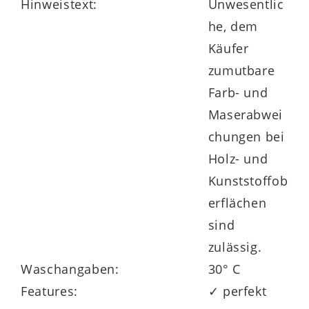
Esszimmer durch und durch harmonisch
Hinweistext:
Unwesentlic
einzurichten. Auf alle Typen der Serie
he, dem
erhalten Sie volle 5 Jahre
Käufer
Herstellergarantie.
zumutbare
Farb- und
Maserabwei
chungen bei
Holz- und
Kunststoffob
erflächen
sind
zulässig.
Waschangaben:
30° C
Features:
✓ perfekt