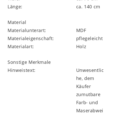
puncto Funktion und Optik gezielt an Ihren
Länge:
ca. 140 cm
konkreten Bedarf und individuellen
Geschmack anpassen.
Material
Materialunterart:
MDF
Materialeigenschaft:
pflegeleicht
Materialart:
Holz
Sonstige Merkmale
Hinweistext:
Unwesentlic
he, dem
Käufer
zumutbare
Farb- und
Maserabwei