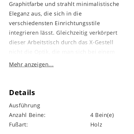
Graphitfarbe und strahlt minimalistische
Eleganz aus, die sich in die
verschiedensten Einrichtungsstile
integrieren lässt. Gleichzeitig verkörpert
dieser Arbeitstisch durch das X-Gestell
nicht die Optik, die man sich bei einem
solchen Möbel im ersten Moment
Mehr anzeigen...
vorstellen würde. Vielmehr erinnert er an
einen hochwertigen Gartentisch, der zu
Entspannung im Grünen einlädt. Somit
Details
bietet Ihnen der speziell konzipierte Tisch
Ausführung
die Möglichkeit, ein vollkommen neues
Anzahl Beine:
4 Bein(e)
Bürofeeling kennenzulernen.
Fußart:
Holz