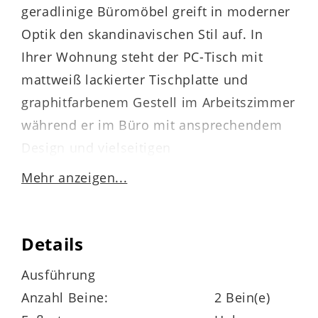
geradlinige Büromöbel greift in moderner
Optik den skandinavischen Stil auf. In
Ihrer Wohnung steht der PC-Tisch mit
mattweiß lackierter Tischplatte und
graphitfarbenem Gestell im Arbeitszimmer
während er im Büro mit ansprechendem
Design und vielseitigen
Einsatzmöglichkeiten überzeugt. Ob
Mehr anzeigen...
Steuererklärung oder Buchhaltung,
Abschlussarbeit oder Projektbericht: Der
Computertisch ist ein funktionales
Details
Büromöbel für alle, die von zu Hause aus
Ausführung
arbeiten.
Anzahl Beine:
2 Bein(e)