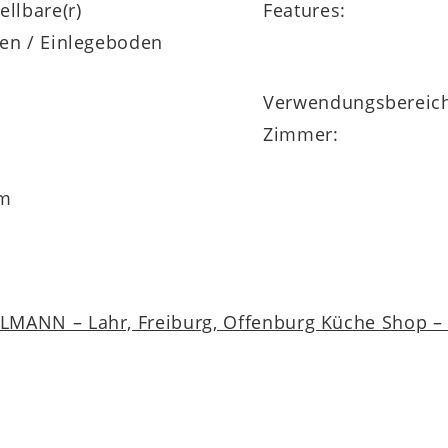
llbare(r)
Features:
en / Einlegeboden
Verwendungsbereic
Zimmer:
cm
m
MANN – Lahr, Freiburg, Offenburg Küche Shop – a