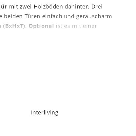
tür
mit zwei Holzböden dahinter. Drei
ie beiden Türen einfach und geräuscharm
m (BxHxT)
.
Optional
ist es mit einer
res Wohnmöbelprogramm Made in Germany,
chiedenen Möbel der Linie lassen sich in
. Zudem wählen Sie aus drei
erstellergarantie.
Interliving