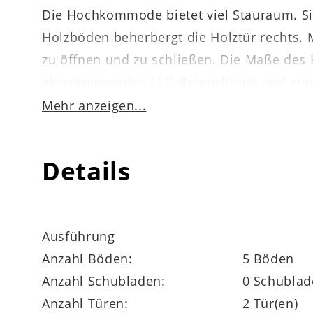
Die Hochkommode bietet viel Stauraum. Si
Holzböden beherbergt die Holztür rechts.
zu öffnen und zu schließen. Die Maße des
akzentuierenden LED-Beleuchtung und ein
Mehr anzeigen...
Bei der hochwertigen Interliving Wohnzi
Details
das Ihnen die Möglichkeit gibt, Ihren Woh
zahlreichen Details individualisieren. Sie 
Farbglasausführungen und zwei Griffvarian
Ausführung
Anzahl Böden:
5 Böden
Anzahl Schubladen:
0 Schublad
Anzahl Türen:
2 Tür(en)