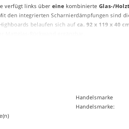
e verfügt links über
eine
kombinierte
Glas-/Holz
 Mit den integrierten Scharnierdämpfungen sind d
 Highboards belaufen sich auf
ca. 92 x 119 x 40 c
er Mattglas-Rückwand ergänzbar.
mmer Serie 2020 handelt es sich um ein planba
nraum nach Ihren Wünschen einzurichten. Die vers
sind in Asteiche natur oder bianco geölt lieferbar
ten. Sämtliche Elemente der Serie haben 5 Jahre H
Handelsmarke
Handelsmarke:
e(n)